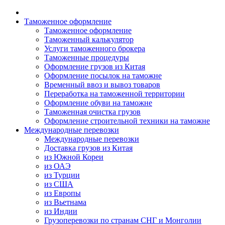
Таможенное оформление
Таможенное оформление
Таможенный калькулятор
Услуги таможенного брокера
Таможенные процедуры
Оформление грузов из Китая
Оформление посылок на таможне
Временный ввоз и вывоз товаров
Переработка на таможенной территории
Оформление обуви на таможне
Таможенная очистка грузов
Оформление строительной техники на таможне
Международные перевозки
Международные перевозки
Доставка грузов из Китая
из Южной Кореи
из ОАЭ
из Турции
из США
из Европы
из Вьетнама
из Индии
Грузоперевозки по странам СНГ и Монголии