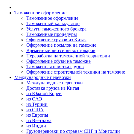
Таможенное оформление
Таможенное оформление
Таможенный калькулятор
Услуги таможенного брокера
Таможенные процедуры
Оформление грузов из Китая
Оформление посылок на таможне
Временный ввоз и вывоз товаров
Переработка на таможенной территории
Оформление обуви на таможне
Таможенная очистка грузов
Оформление строительной техники на таможне
Международные перевозки
Международные перевозки
Доставка грузов из Китая
из Южной Кореи
из ОАЭ
из Турции
из США
из Европы
из Вьетнама
из Индии
Грузоперевозки по странам СНГ и Монголии