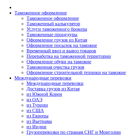
Таможенное оформление
Таможенное оформление
Таможенный калькулятор
Услуги таможенного брокера
Таможенные процедуры
Оформление грузов из Китая
Оформление посылок на таможне
Временный ввоз и вывоз товаров
Переработка на таможенной территории
Оформление обуви на таможне
Таможенная очистка грузов
Оформление строительной техники на таможне
Международные перевозки
Международные перевозки
Доставка грузов из Китая
из Южной Кореи
из ОАЭ
из Турции
из США
из Европы
из Вьетнама
из Индии
Грузоперевозки по странам СНГ и Монголии