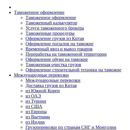
Таможенное оформление
Таможенное оформление
Таможенный калькулятор
Услуги таможенного брокера
Таможенные процедуры
Оформление грузов из Китая
Оформление посылок на таможне
Временный ввоз и вывоз товаров
Переработка на таможенной территории
Оформление обуви на таможне
Таможенная очистка грузов
Оформление строительной техники на таможне
Международные перевозки
Международные перевозки
Доставка грузов из Китая
из Южной Кореи
из ОАЭ
из Турции
из США
из Европы
из Вьетнама
из Индии
Грузоперевозки по странам СНГ и Монголии