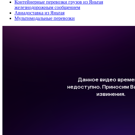
Контейнерные перевозки грузов из Яньтая
железнодорожным сообщением
Авиадоставка из Яньтая
Мультимодальные перевозки