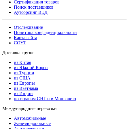
Сертификация товаров
Поиск поставщиков
Аутсорсинг ВЭД
Отслеживание
Политика конфиденциальности
Карта сайта
СОУТ
Доставка грузов
из Китая
из Южной Кореи
из Турции
из США
из Европы
из Вьетнама
из Индии
по странам СНГ и в Монголию
Международные перевозки
Автомобильные
Железнодорожные
Авиаперевозки